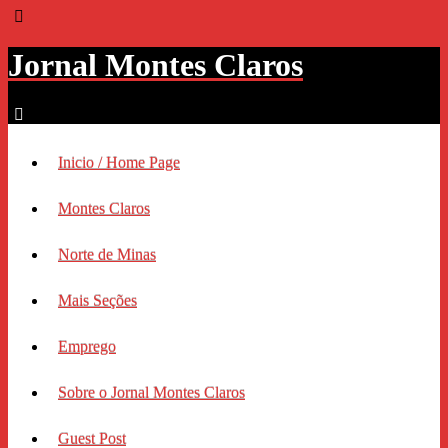
Jornal Montes Claros
Inicio / Home Page
Montes Claros
Norte de Minas
Mais Seções
Emprego
Sobre o Jornal Montes Claros
Guest Post