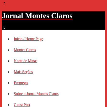
Jornal Montes Claros
Inicio / Home Page
Montes Claros
Norte de Minas
Mais Seções
Emprego
Sobre o Jornal Montes Claros
Guest Post