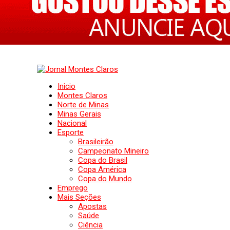
Inicio
Montes Claros
Norte de Minas
Minas Gerais
Nacional
Esporte
Brasileirão
Campeonato Mineiro
Copa do Brasil
Copa América
Copa do Mundo
Emprego
Mais Seções
Apostas
Saúde
Ciência