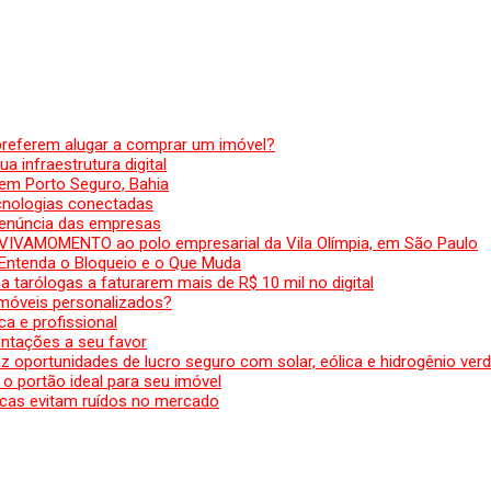
preferem alugar a comprar um imóvel?
a infraestrutura digital
em Porto Seguro, Bahia
ecnologias conectadas
denúncia das empresas
 VIVAMOMENTO ao polo empresarial da Vila Olímpia, em São Paulo
 Entenda o Bloqueio e o Que Muda
 tarólogas a faturarem mais de R$ 10 mil no digital
 móveis personalizados?
a e profissional
ntações a seu favor
az oportunidades de lucro seguro com solar, eólica e hidrogênio ver
 o portão ideal para seu imóvel
cas evitam ruídos no mercado