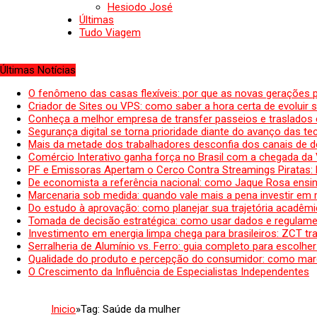
Hesiodo José
Últimas
Tudo Viagem
Últimas Notícias
O fenômeno das casas flexíveis: por que as novas gerações 
Criador de Sites ou VPS: como saber a hora certa de evoluir su
Conheça a melhor empresa de transfer passeios e traslados 
Segurança digital se torna prioridade diante do avanço das t
Mais da metade dos trabalhadores desconfia dos canais de 
Comércio Interativo ganha força no Brasil com a chegada da
PF e Emissoras Apertam o Cerco Contra Streamings Piratas:
De economista a referência nacional: como Jaque Rosa ensina
Marcenaria sob medida: quando vale mais a pena investir em
Do estudo à aprovação: como planejar sua trajetória acadêmic
Tomada de decisão estratégica: como usar dados e regulame
Investimento em energia limpa chega para brasileiros: ZCT tr
Serralheria de Alumínio vs. Ferro: guia completo para escolher
Qualidade do produto e percepção do consumidor: como mar
O Crescimento da Influência de Especialistas Independentes
Inicio
»
Tag:
Saúde da mulher