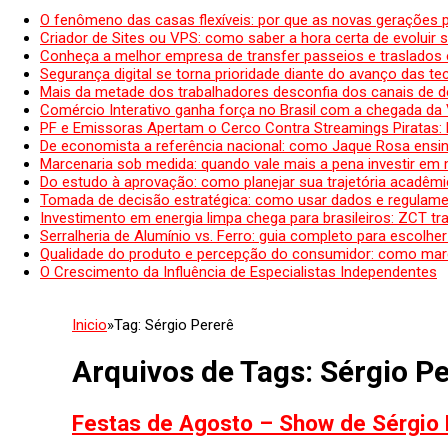
O fenômeno das casas flexíveis: por que as novas gerações 
Criador de Sites ou VPS: como saber a hora certa de evoluir su
Conheça a melhor empresa de transfer passeios e traslados 
Segurança digital se torna prioridade diante do avanço das t
Mais da metade dos trabalhadores desconfia dos canais de 
Comércio Interativo ganha força no Brasil com a chegada da
PF e Emissoras Apertam o Cerco Contra Streamings Piratas:
De economista a referência nacional: como Jaque Rosa ensina
Marcenaria sob medida: quando vale mais a pena investir em
Do estudo à aprovação: como planejar sua trajetória acadêmic
Tomada de decisão estratégica: como usar dados e regulame
Investimento em energia limpa chega para brasileiros: ZCT tr
Serralheria de Alumínio vs. Ferro: guia completo para escolher
Qualidade do produto e percepção do consumidor: como mar
O Crescimento da Influência de Especialistas Independentes
Inicio
»
Tag:
Sérgio Pererê
Arquivos de Tags:
Sérgio P
Festas de Agosto – Show de Sérgio P