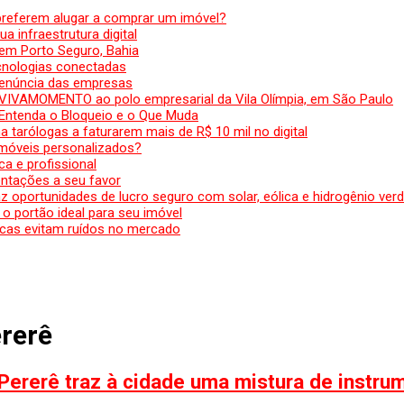
preferem alugar a comprar um imóvel?
a infraestrutura digital
em Porto Seguro, Bahia
ecnologias conectadas
denúncia das empresas
 VIVAMOMENTO ao polo empresarial da Vila Olímpia, em São Paulo
 Entenda o Bloqueio e o Que Muda
 tarólogas a faturarem mais de R$ 10 mil no digital
 móveis personalizados?
a e profissional
ntações a seu favor
az oportunidades de lucro seguro com solar, eólica e hidrogênio ver
 o portão ideal para seu imóvel
cas evitam ruídos no mercado
ererê
ererê traz à cidade uma mistura de instru