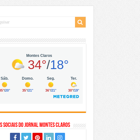
 da Vila Olímpia, em São Paulo
 mil no digital
 solar, eólica e hidrogênio verde
s Sociais do Jornal Montes Claros