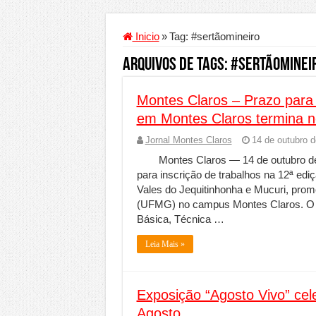
Criador de Sites ou VPS: co
Conheça a melhor empresa 
Inicio
»
Tag:
#sertãomineiro
Segurança digital se torna
Arquivos de Tags:
#sertãominei
Mais da metade dos trabal
Montes Claros – Prazo para
Comércio Interativo ganh
em Montes Claros termina ne
PF e Emissoras Apertam o 
Jornal Montes Claros
14 de outubro 
De economista a referência
Montes Claros — 14 de outubro de 
Marcenaria sob medida: qu
para inscrição de trabalhos na 12ª edi
Vales do Jequitinhonha e Mucuri, prom
Do estudo à aprovação: com
(UFMG) no campus Montes Claros. O ev
Tomada de decisão estraté
Básica, Técnica …
Investimento em energia li
Leia Mais »
Serralheria de Alumínio vs
Qualidade do produto e p
Exposição “Agosto Vivo” cel
O Crescimento da Influênc
Agosto