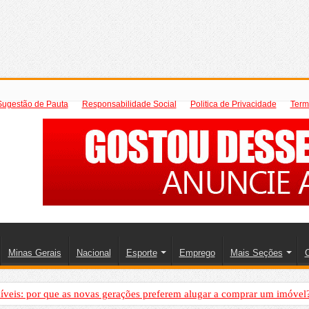
Sugestão de Pauta
Responsabilidade Social
Politica de Privacidade
Term
Minas Gerais
Nacional
Esporte
Emprego
Mais Seções
C
íveis: por que as novas gerações preferem alugar a comprar um imóvel