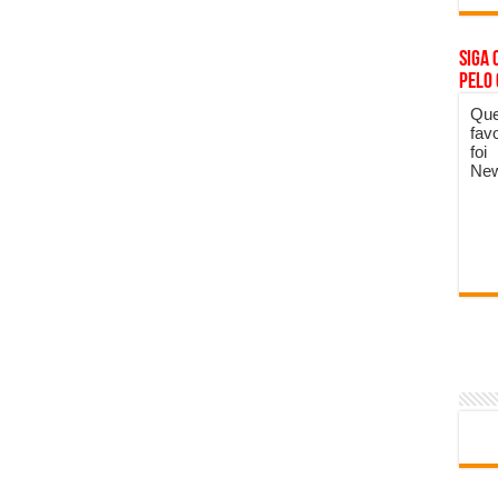
Siga 
pelo
Que
fav
foi
New