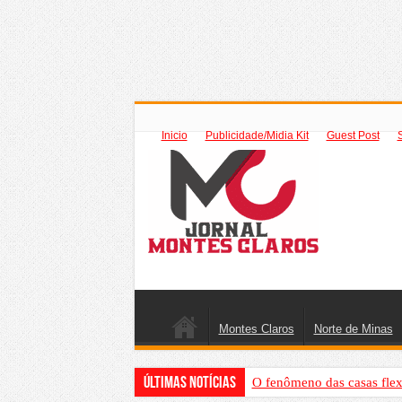
Inicio
Publicidade/Midia Kit
Guest Post
Montes Claros
Norte de Minas
Últimas Notícias
O fenômeno das casas flex