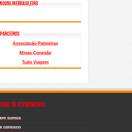
inoonlinebrasileiro
 PARCEIROS
Associação Palmeiras
Minas Conexão
Tudo Viagem
NTRAL DE ATENDIMENTO
em somos
le conosco