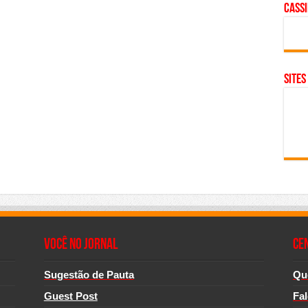
cass
SITES
Você no Jornal
CE
Sugestão de Pauta
Qu
Guest Post
Fa