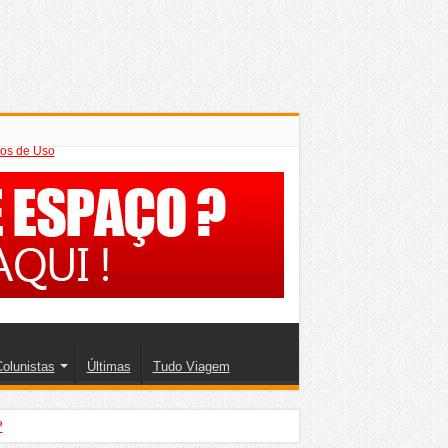
os de Uso
olunistas
Últimas
Tudo Viagem
?