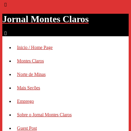
Jornal Montes Claros
Inicio / Home Page
Montes Claros
Norte de Minas
Mais Seções
Emprego
Sobre o Jornal Montes Claros
Guest Post