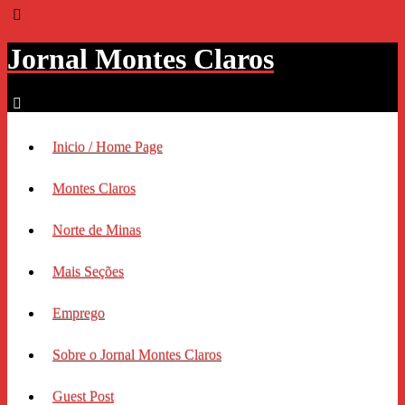
Jornal Montes Claros
Inicio / Home Page
Montes Claros
Norte de Minas
Mais Seções
Emprego
Sobre o Jornal Montes Claros
Guest Post