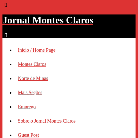
Jornal Montes Claros
Inicio / Home Page
Montes Claros
Norte de Minas
Mais Seções
Emprego
Sobre o Jornal Montes Claros
Guest Post