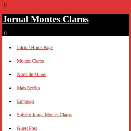
Jornal Montes Claros
Inicio / Home Page
Montes Claros
Norte de Minas
Mais Seções
Emprego
Sobre o Jornal Montes Claros
Guest Post