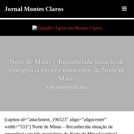
Jornal Montes Claros
Norte de Minas – Reconhecida situação de
emergência em três municípios do Norte de
Minas
4 DE AGOSTO DE 2015
[caption id=”attachment_196523″ align=”aligncenter”
width=”533″] Norte de Minas – Reconhecida situação de
emergência em três municípios do Norte de Minas[/caption] .