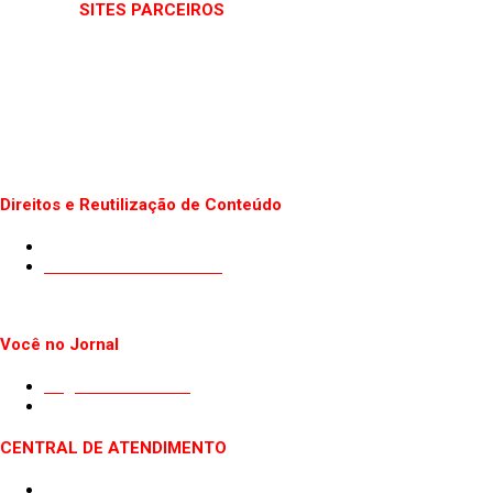
SITES PARCEIROS
Direitos e Reutilização de Conteúdo
Termos de uso do Site
Politica de Privacidade
Você no Jornal
Sugestão de Pauta
Guest Post
CENTRAL DE ATENDIMENTO
Quem somos