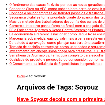
O fenômeno das casas flexíveis: por que as novas gerações 
Criador de Sites ou VPS: como saber a hora certa de evoluir su
Conheça a melhor empresa de transfer passeios e traslados 
Segurança digital se torna prioridade diante do avanço das t
Mais da metade dos trabalhadores desconfia dos canais de 
Comércio Interativo ganha força no Brasil com a chegada da
PF e Emissoras Apertam o Cerco Contra Streamings Piratas:
De economista a referência nacional: como Jaque Rosa ensina
Marcenaria sob medida: quando vale mais a pena investir em
Do estudo à aprovação: como planejar sua trajetória acadêmic
Tomada de decisão estratégica: como usar dados e regulame
Investimento em energia limpa chega para brasileiros: ZCT tr
Serralheria de Alumínio vs. Ferro: guia completo para escolher
Qualidade do produto e percepção do consumidor: como mar
O Crescimento da Influência de Especialistas Independentes
Inicio
»
Tag:
Soyouz
Arquivos de Tags:
Soyouz
Nave Soyouz decola com a primeira a