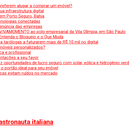
preferem alugar a comprar um imóvel?
a infraestrutura digital
em Porto Seguro, Bahia
ecnologias conectadas
denúncia das empresas
 VIVAMOMENTO ao polo empresarial da Vila Olímpia, em São Paulo
 Entenda o Bloqueio e o Que Muda
 tarólogas a faturarem mais de R$ 10 mil no digital
 móveis personalizados?
a e profissional
ntações a seu favor
az oportunidades de lucro seguro com solar, eólica e hidrogênio ver
 o portão ideal para seu imóvel
cas evitam ruídos no mercado
stronauta italiana