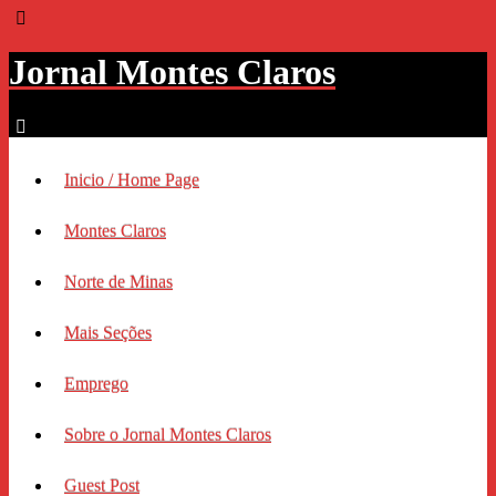
Jornal Montes Claros
Inicio / Home Page
Montes Claros
Norte de Minas
Mais Seções
Emprego
Sobre o Jornal Montes Claros
Guest Post