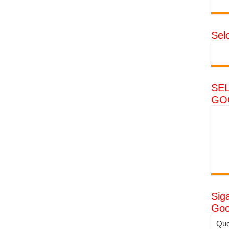
Sel
SE
GO
Sig
Goo
Que