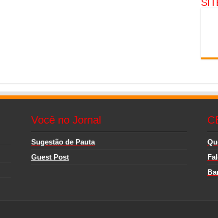
SI
Você no Jornal
C
Sugestão de Pauta
Qu
Guest Post
Fa
Ba