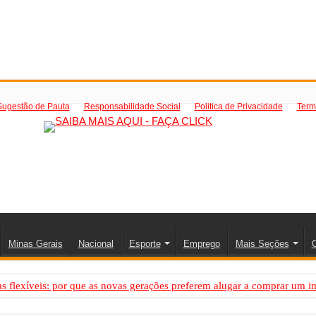
Sugestão de Pauta
Responsabilidade Social
Politica de Privacidade
Term
Minas Gerais
Nacional
Esporte
Emprego
Mais Seções
C
 flexíveis: por que as novas gerações preferem alugar a comprar um i
PS: como saber a hora certa de evoluir sua infraestrutura digital