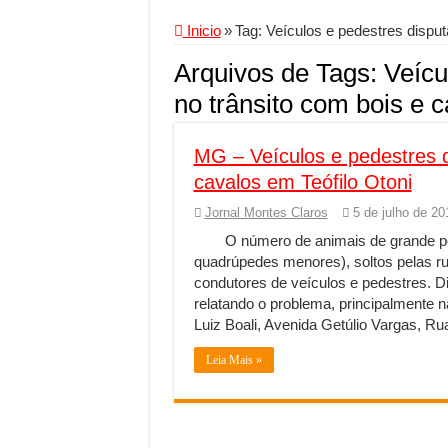
Conheça a melhor emp
Inicio
»
Tag:
Veículos e pedestres dispu
Segurança digital se
Arquivos de Tags:
Veícu
Mais da metade dos t
no trânsito com bois e 
Comércio Interativo
MG – Veículos e pedestres d
PF e Emissoras Aper
cavalos em Teófilo Otoni
De economista a refe
Jornal Montes Claros
5 de julho de 20
Marcenaria sob medi
O número de animais de grande po
Do estudo à aprovaçã
quadrúpedes menores), soltos pelas r
condutores de veículos e pedestres. D
Tomada de decisão es
relatando o problema, principalmente 
Investimento em ener
Luiz Boali, Avenida Getúlio Vargas, 
Serralheria de Alumí
Leia Mais »
Qualidade do produt
O Crescimento da Inf