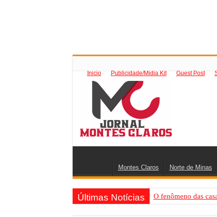
Inicio
Publicidade/Midia Kit
Guest Post
Montes Claros
Norte de Minas
Últimas Notícias
O fenômeno das casas
Criador de Sites ou V