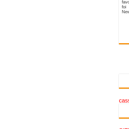
fav
foi
New
cass