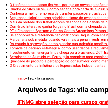
O fenômeno das casas flexíveis: por que as novas gerações 
Criador de Sites ou VPS: como saber a hora certa de evoluir su
Conheça a melhor empresa de transfer passeios e traslados 
Segurança digital se torna prioridade diante do avanço das t
Mais da metade dos trabalhadores desconfia dos canais de 
Comércio Interativo ganha força no Brasil com a chegada da
PF e Emissoras Apertam o Cerco Contra Streamings Piratas:
De economista a referência nacional: como Jaque Rosa ensina
Marcenaria sob medida: quando vale mais a pena investir em
Do estudo à aprovação: como planejar sua trajetória acadêmic
Tomada de decisão estratégica: como usar dados e regulame
Investimento em energia limpa chega para brasileiros: ZCT tr
Serralheria de Alumínio vs. Ferro: guia completo para escolher
Qualidade do produto e percepção do consumidor: como mar
O Crescimento da Influência de Especialistas Independentes
Inicio
»
Tag:
vila campos
Arquivos de Tags:
vila cam
IFNMG abre seleção para cursos grat