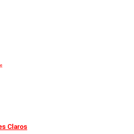
de
es Claros