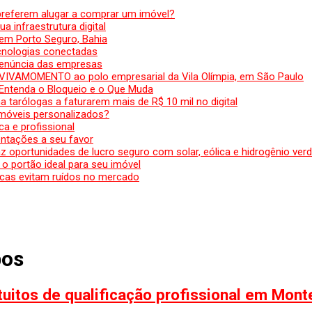
preferem alugar a comprar um imóvel?
a infraestrutura digital
em Porto Seguro, Bahia
ecnologias conectadas
denúncia das empresas
 VIVAMOMENTO ao polo empresarial da Vila Olímpia, em São Paulo
 Entenda o Bloqueio e o Que Muda
 tarólogas a faturarem mais de R$ 10 mil no digital
 móveis personalizados?
a e profissional
ntações a seu favor
az oportunidades de lucro seguro com solar, eólica e hidrogênio ver
 o portão ideal para seu imóvel
cas evitam ruídos no mercado
pos
uitos de qualificação profissional em Mont