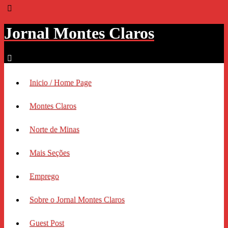
Jornal Montes Claros
Inicio / Home Page
Montes Claros
Norte de Minas
Mais Seções
Emprego
Sobre o Jornal Montes Claros
Guest Post