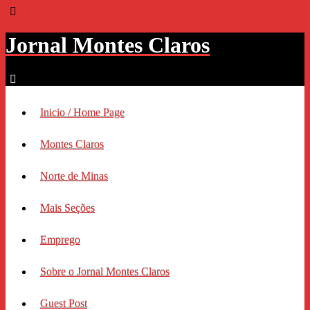
Jornal Montes Claros
Inicio / Home Page
Montes Claros
Norte de Minas
Mais Seções
Emprego
Sobre o Jornal Montes Claros
Guest Post