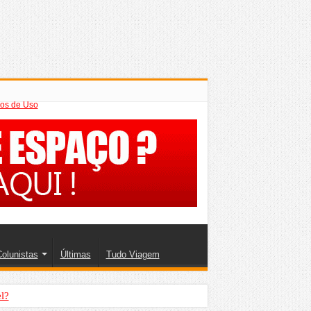
os de Uso
olunistas
Últimas
Tudo Viagem
l?