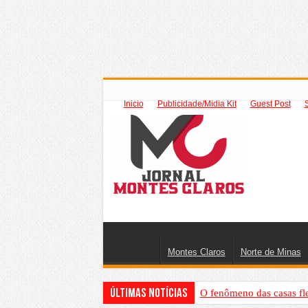
Inicio
Publicidade/Midia Kit
Guest Post
Montes Claros
Norte de Minas
Últimas Notícias
O fenômeno das casas fl