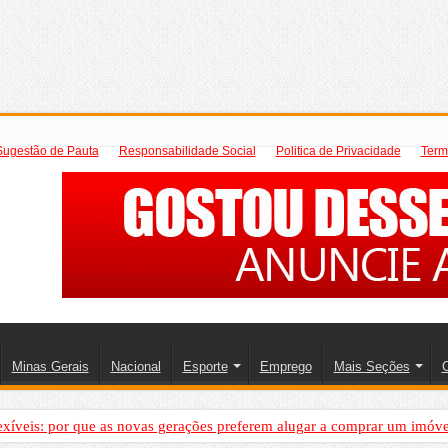
Sugestão de Pauta
Responsabilidade Social
Politica de Privacidade
Term
Minas Gerais
Nacional
Esporte
Emprego
Mais Seções
C
exíveis: por que as novas gerações preferem alugar a comprar um imóve