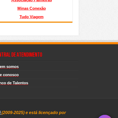
Minas Conexão
Tudo Viagem
NTRAL DE ATENDIMENTO
em somos
le conosco
nco de Talentos
i
(2009-2025) e está licençado por