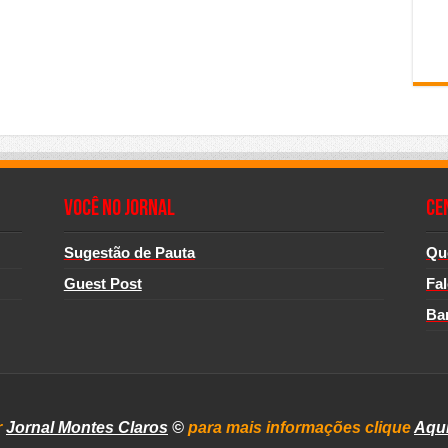
Você no Jornal
CE
Sugestão de Pauta
Qu
Guest Post
Fa
Ba
r
Jornal Montes Claros
©
para mais informações clique
Aqu