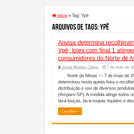
Criador de Sites ou VPS: 
Conheça a melhor empresa
Inicio
»
Tag:
Ypê
Segurança digital se tor
Arquivos de Tags:
Ypê
Mais da metade dos trab
Anvisa determina recolhimen
Comércio Interativo gan
Ypê; lotes com final 1 atin
PF e Emissoras Apertam 
consumidores do Norte de 
De economista a referênc
Jornal Montes Claros
7 de maio de 2
Marcenaria sob medida: 
Norte de Minas — 7 de maio de 202
determinou nesta quinta‑feira o recolh
Do estudo à aprovação: c
distribuição e uso de diversos produt
Tomada de decisão estrat
(Amparo‑SP). A medida atinge todos os
lava‑louças, lava‑roupas líquidos e de
Investimento em energia 
Leia Mais »
Serralheria de Alumínio v
Qualidade do produto e 
O Crescimento da Influên