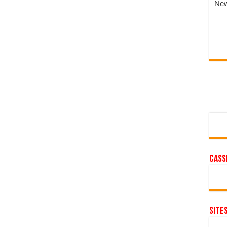
New
cass
SITE