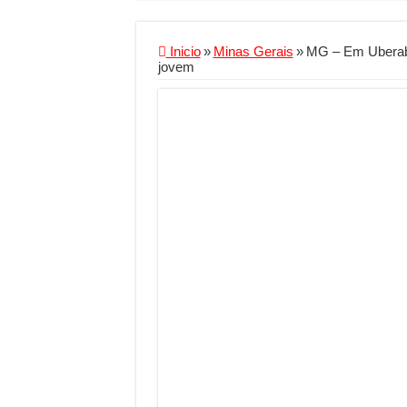
Criador de Sites ou V
Conheça a melhor emp
Inicio
»
Minas Gerais
»
MG – Em Uberaba
jovem
Segurança digital se
Mais da metade dos t
Comércio Interativo
PF e Emissoras Aper
De economista a refe
Marcenaria sob medi
Do estudo à aprovaçã
Tomada de decisão es
Investimento em ener
Serralheria de Alumí
Qualidade do produt
O Crescimento da Inf