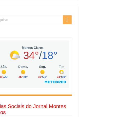
sarial da Vila Olímpia, em São Paulo
uda
R$ 10 mil no digital
o com solar, eólica e hidrogênio verde
l
ias Sociais do Jornal Montes
ros