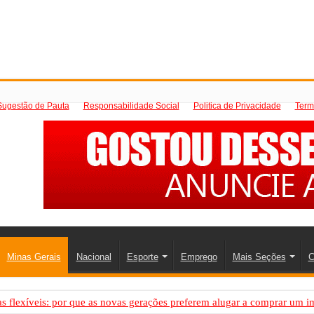
Sugestão de Pauta
Responsabilidade Social
Politica de Privacidade
Term
Minas Gerais
Nacional
Esporte
Emprego
Mais Seções
C
 flexíveis: por que as novas gerações preferem alugar a comprar um i