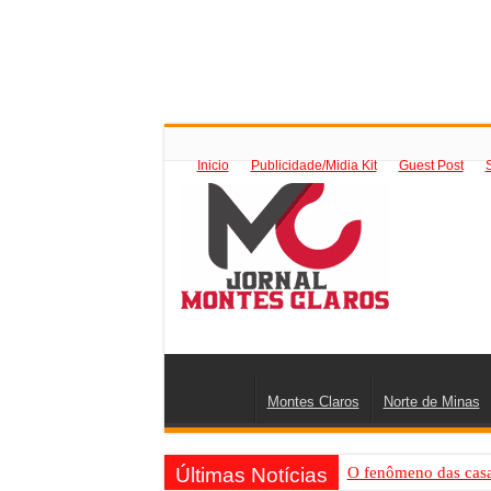
Inicio
Publicidade/Midia Kit
Guest Post
Montes Claros
Norte de Minas
Últimas Notícias
O fenômeno das casas