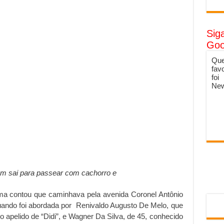
Sig
Goo
Que
fav
foi
New
 sai para passear com cachorro e
tima contou que caminhava pela avenida Coronel Antônio
quando foi abordada por Renivaldo Augusto De Melo, que
 apelido de “Didi”, e Wagner Da Silva, de 45, conhecido