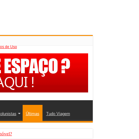
os de Uso
olunistas
Últimas
Tudo Viagem
móvel?