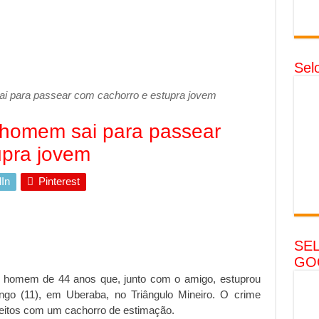
Sel
 para passear com cachorro e estupra jovem
homem sai para passear
upra jovem
In
Pinterest
SE
GO
um homem de 44 anos que, junto com o amigo, estuprou
o (11), em Uberaba, no Triângulo Mineiro. O crime
eitos com um cachorro de estimação.