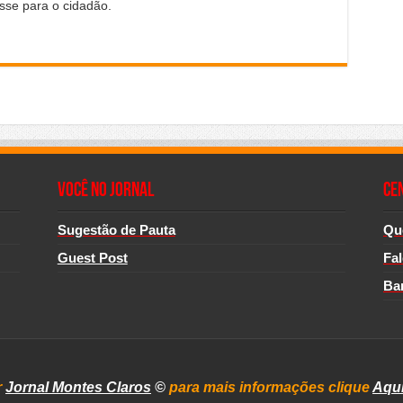
sse para o cidadão.
Você no Jornal
CE
Sugestão de Pauta
Qu
Guest Post
Fa
Ba
r
Jornal Montes Claros
©
para mais informações clique
Aqu