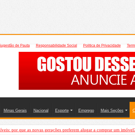
Sugestão de Pauta
Responsabilidade Social
Politica de Privacidade
Term
Minas Gerais
Nacional
Esporte
Emprego
Mais Seções
C
íveis: por que as novas gerações preferem alugar a comprar um imóvel