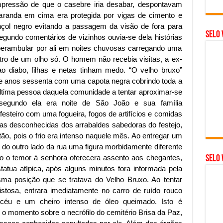
mpressão de que o casebre iria desabar, despontavam
varanda em cima era protegida por vigas de cimento e
nçol negro evitando a passagem da visão de fora para
Selo 
gundo comentários de vizinhos ouvia-se dela histórias
erambular por ali em noites chuvosas carregando uma
ro de um olho só. O homem não recebia visitas, a ex-
o diabo, filhas e netas tinham medo. “O velho bruxo”
e anos sessenta com uma capota negra cobrindo toda a
 ultima pessoa daquela comunidade a tentar aproximar-se
, segundo ela era noite de São João e sua família
esteiro com uma fogueira, fogos de artifícios e comidas
oas desconhecidas dos arrabaldes sabedoras do festejo,
ão, pois o frio era intenso naquele mês. Ao entregar um
 do outro lado da rua uma figura morbidamente diferente
do o temor à senhora oferecera assento aos chegantes,
SELO 
atua atípica, após alguns minutos fora informada pela
ma posição que se tratava do Velho Bruxo. Ao tentar
stosa, entrara imediatamente no carro de ruído rouco
céu e um cheiro intenso de óleo queimado. Isto é
 o momento sobre o necrófilo do cemitério Brisa da Paz,