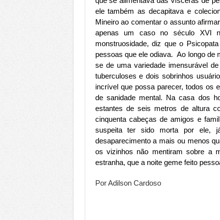
que se alimentava das vísceras de pe
ele também as decapitava e coleciona
Mineiro ao comentar o assunto afirma
apenas um caso no século XVI nu
monstruosidade, diz que o Psicopata 
pessoas que ele odiava. Ao longo de 
se de uma variedade imensurável de d
tuberculoses e dois sobrinhos usuári
incrível que possa parecer, todos os 
de sanidade mental. Na casa dos h
estantes de seis metros de altura c
cinquenta cabeças de amigos e famili
suspeita ter sido morta por ele, j
desaparecimento a mais ou menos qua
os vizinhos não mentiram sobre a m
estranha, que a noite geme feito pessoa
Por Adilson Cardoso