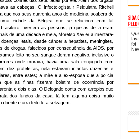
ssoas conhecidas sepultadas por ele. Além dos órgãos
va as cabeças. O Infectologista r Psiquiatra Ritcheli
ra que nos seus quarenta anos de medicina, soubera de
Siga 
ma cidade da Bélgica que se relaciona com tal
pelo
brasileiro invertera as pessoas, já que as de lá eram
Que
mais de uma década e meia, Moretso Xavier alimentara-
fav
oenças letais, desde câncer a hepatites, meningites,
foi
os de drogas, falecidos por consequência da AIDS, por
New
exames feito no seu sangue deram negativo, inclusive o
orrores onde morava, havia uma sala conjugada com
om dez prateleiras, nela estavam intactas duzentas e
ares, entre estes; a mãe e a ex-esposa que a policia
á que as filhas fizeram boletim de ocorrência por
renta e dois dias. O Delegado conta com arrepios que
ata dos fundos da casa, lá tem alguma coisa muito
 doente e urra feito fera selvagem.