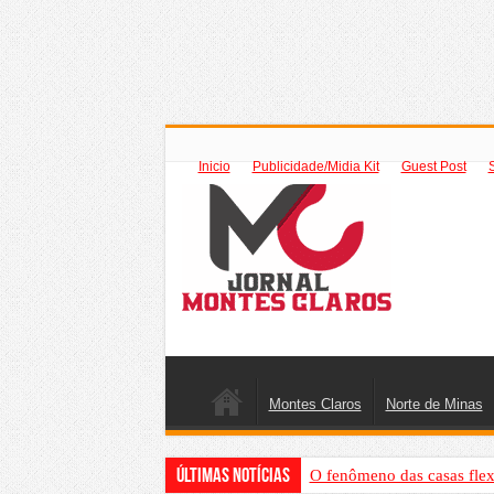
Inicio
Publicidade/Midia Kit
Guest Post
Montes Claros
Norte de Minas
Últimas Notícias
O fenômeno das casas flex