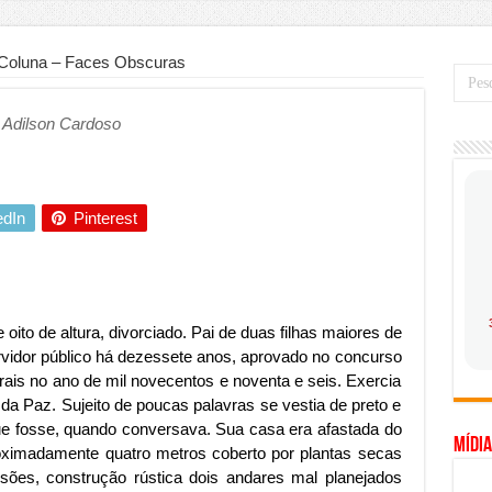
mo saber a hora certa de evoluir sua infraestrutura digital
de transfer passeios e traslados em Porto Seguro, Bahia
Coluna – Faces Obscuras
 prioridade diante do avanço das tecnologias conectadas
Adilson Cardoso
hadores desconfia dos canais de denúncia das empresas
a força no Brasil com a chegada da VIVAMOMENTO ao polo empresarial
Cerco Contra Streamings Piratas: Entenda o Bloqueio e o Que Muda
edIn
Pinterest
 nacional: como Jaque Rosa ensina tarólogas a faturarem mais de R$ 10
ando vale mais a pena investir em móveis personalizados?
o planejar sua trajetória acadêmica e profissional
oito de altura, divorciado. Pai de duas filhas maiores de
gica: como usar dados e regulamentações a seu favor
rvidor público há dezessete anos, aprovado no concurso
erais no ano de mil novecentos e noventa e seis. Exercia
mpa chega para brasileiros: ZCT traz oportunidades de lucro seguro com
 da Paz. Sujeito de poucas palavras se vestia de preto e
. Ferro: guia completo para escolher o portão ideal para seu imóvel
e fosse, quando conversava. Sua casa era afastada do
Mídia
oximadamente quatro metros coberto por plantas secas
ercepção do consumidor: como marcas evitam ruídos no mercado
sões, construção rústica dois andares mal planejados
ia de Especialistas Independentes