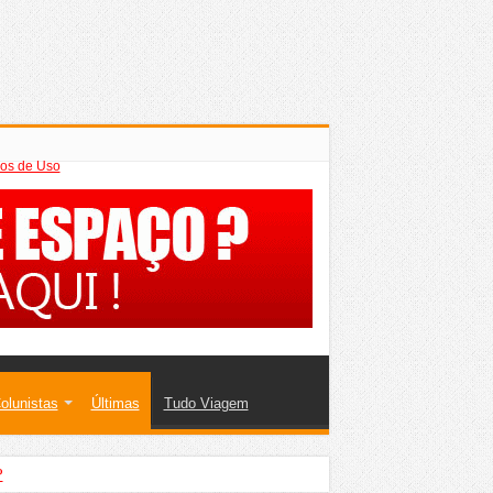
os de Uso
olunistas
Últimas
Tudo Viagem
?