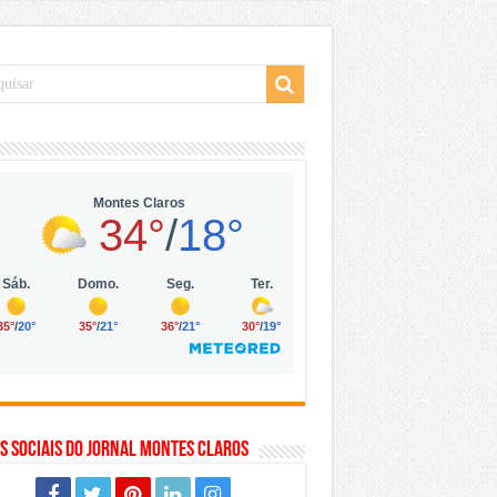
 da Vila Olímpia, em São Paulo
 mil no digital
 solar, eólica e hidrogênio verde
s Sociais do Jornal Montes Claros