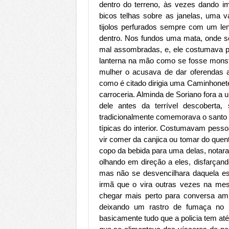
dentro do terreno, às vezes dando i
bicos telhas sobre as janelas, uma 
tijolos perfurados sempre com um le
dentro. Nos fundos uma mata, onde se
mal assombradas, e, ele costumava p
lanterna na mão como se fosse monst
mulher o acusava de dar oferendas a
como é citado dirigia uma Caminhonet
carroceria. Alminda de Soriano fora a
dele antes da terrível descoberta
tradicionalmente comemorava o santo f
típicas do interior. Costumavam pess
vir comer da canjica ou tomar do quent
copo da bebida para uma delas, notara
olhando em direção a eles, disfarçan
mas não se desvencilhara daquela est
irmã que o vira outras vezes na mes
chegar mais perto para conversa ami
deixando um rastro de fumaça no 
basicamente tudo que a policia tem até