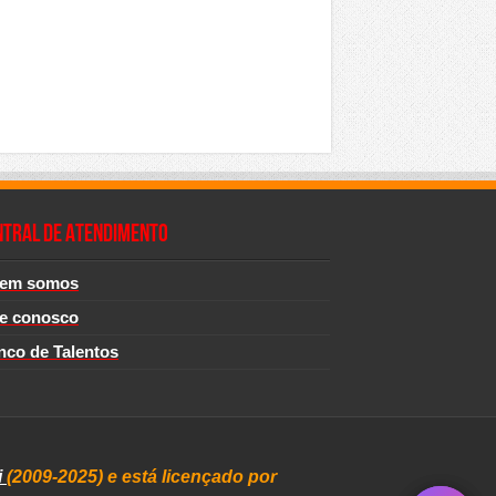
NTRAL DE ATENDIMENTO
em somos
le conosco
nco de Talentos
i
(2009-2025) e está licençado por