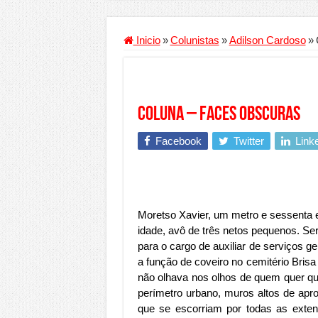
Criador de Sites ou VPS: co
Conheça a melhor empresa 
Inicio
»
Colunistas
»
Adilson Cardoso
»
Segurança digital se torna
Mais da metade dos trabal
Comércio Interativo ganh
Coluna – Faces Obscuras
PF e Emissoras Apertam o 
Facebook
Twitter
Link
De economista a referência
Marcenaria sob medida: qu
Do estudo à aprovação: com
Moretso Xavier, um metro e sessenta e 
Tomada de decisão estraté
idade, avô de três netos pequenos. Se
para o cargo de auxiliar de serviços g
Investimento em energia li
a função de coveiro no cemitério Brisa
Serralheria de Alumínio vs
não olhava nos olhos de quem quer qu
perímetro urbano, muros altos de apr
Qualidade do produto e p
que se escorriam por todas as exten
O Crescimento da Influênc