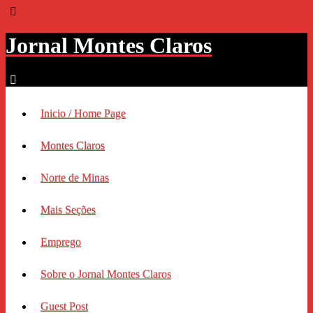
Jornal Montes Claros
Inicio / Home Page
Montes Claros
Norte de Minas
Mais Seções
Emprego
Sobre o Jornal Montes Claros
Guest Post