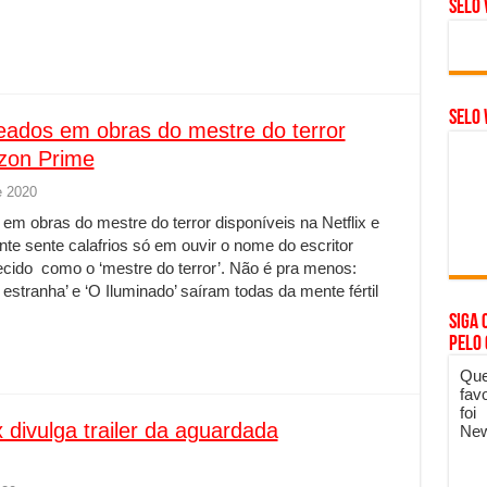
Selo 
SELO 
eados em obras do mestre do terror
azon Prime
e 2020
em obras do mestre do terror disponíveis na Netflix e
e sente calafrios só em ouvir o nome do escritor
cido como o ‘mestre do terror’. Não é pra menos:
 estranha’ e ‘O Iluminado’ saíram todas da mente fértil
Siga 
pelo
Que
fav
foi
ix divulga trailer da aguardada
New