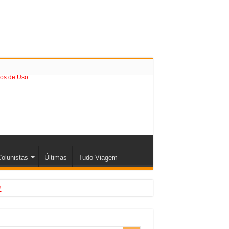
os de Uso
olunistas
Últimas
Tudo Viagem
?