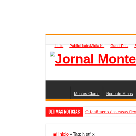
Inicio
Publicidade/Midia Kit
Guest Post
Montes Claros
Norte de Minas
Últimas Notícias
O fenômeno das casas flex
Criador de Sites ou VPS: co
Conheça a melhor empresa 
Inicio
»
Tag:
Netflix