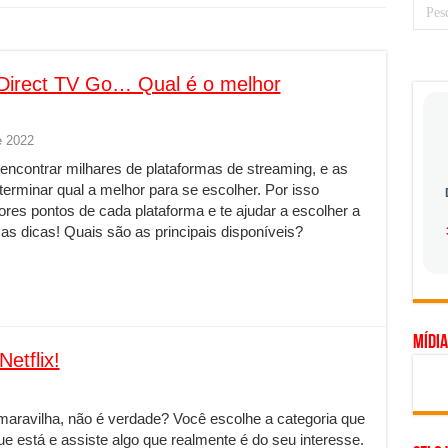
 prioridade diante do avanço das tecnologias conectadas
hadores desconfia dos canais de denúncia das empresas
 Direct TV Go… Qual é o melhor
a força no Brasil com a chegada da VIVAMOMENTO ao polo empresarial
Cerco Contra Streamings Piratas: Entenda o Bloqueio e o Que Muda
e 2022
 nacional: como Jaque Rosa ensina tarólogas a faturarem mais de R$ 10
encontrar milhares de plataformas de streaming, e as
ando vale mais a pena investir em móveis personalizados?
terminar qual a melhor para se escolher. Por isso
res pontos de cada plataforma e te ajudar a escolher a
o planejar sua trajetória acadêmica e profissional
 as dicas! Quais são as principais disponíveis?
gica: como usar dados e regulamentações a seu favor
mpa chega para brasileiros: ZCT traz oportunidades de lucro seguro com
. Ferro: guia completo para escolher o portão ideal para seu imóvel
Mídia
ercepção do consumidor: como marcas evitam ruídos no mercado
etflix!
ia de Especialistas Independentes
maravilha, não é verdade? Você escolhe a categoria que
e está e assiste algo que realmente é do seu interesse.