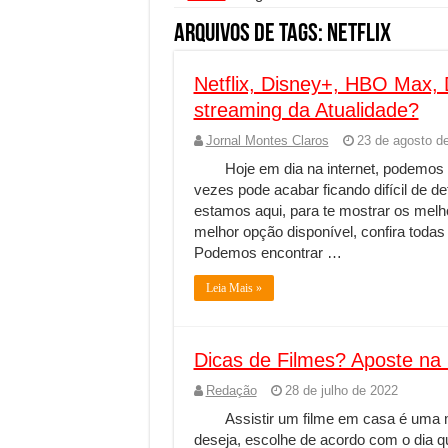
Segurança digital se torna
Arquivos de Tags:
Netflix
Mais da metade dos trabal
Netflix, Disney+, HBO Max,
Comércio Interativo ganh
streaming da Atualidade?
PF e Emissoras Apertam o 
Jornal Montes Claros
23 de agosto d
De economista a referência
Hoje em dia na internet, podemos 
Marcenaria sob medida: qu
vezes pode acabar ficando difícil de de
estamos aqui, para te mostrar os melho
Do estudo à aprovação: com
melhor opção disponível, confira todas
Tomada de decisão estraté
Podemos encontrar …
Investimento em energia li
Leia Mais »
Serralheria de Alumínio vs
Qualidade do produto e p
Dicas de Filmes? Aposte na N
O Crescimento da Influênc
Redação
28 de julho de 2022
Assistir um filme em casa é uma 
deseja, escolhe de acordo com o dia qu