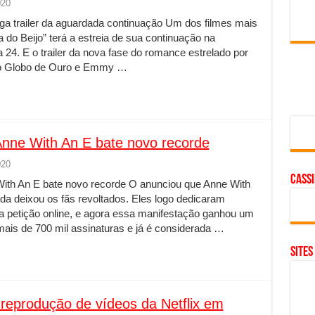
020
vulga trailer da aguardada continuação Um dos filmes mais
ca do Beijo” terá a estreia de sua continuação na
 24. E o trailer da nova fase do romance estrelado por
ao Globo de Ouro e Emmy …
Anne With An E bate novo recorde
020
cass
ith An E bate novo recorde O anunciou que Anne With
ada deixou os fãs revoltados. Eles logo dedicaram
a petição online, e agora essa manifestação ganhou um
mais de 700 mil assinaturas e já é considerada …
SITES
reprodução de vídeos da Netflix em