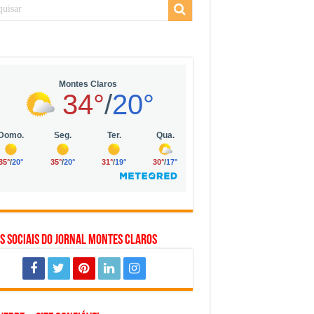
 da Vila Olímpia, em São Paulo
 mil no digital
 solar, eólica e hidrogênio verde
s Sociais do Jornal Montes Claros