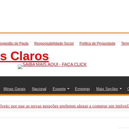
Sugestão de Pauta
Responsabilidade Social
Politica de Privacidade
Term
Minas Gerais
Nacional
Esporte
Emprego
Mais Seções
C
íveis: por que as novas gerações preferem alugar a comprar um imóvel
mo saber a hora certa de evoluir sua infraestrutura digital
de transfer passeios e traslados em Porto Seguro, Bahia