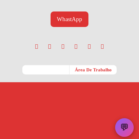
WhastApp
Móvel
Área De Trabalho
💬