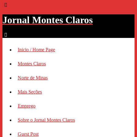
Jornal Montes Claros
Inicio / Home Page
Montes Claros
Norte de Minas
Mais Seções
Emprego
Sobre o Jornal Montes Claros
Guest Post