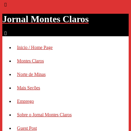
Jornal Montes Claros
Inicio / Home Page
Montes Claros
Norte de Minas
Mais Seções
Emprego
Sobre o Jornal Montes Claros
Guest Post