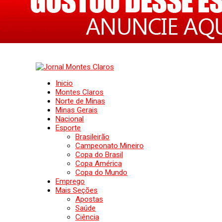
Inicio
Montes Claros
Norte de Minas
Minas Gerais
Nacional
Esporte
Brasileirão
Campeonato Mineiro
Copa do Brasil
Copa América
Copa do Mundo
Emprego
Mais Seções
Apostas
Saúde
Ciência