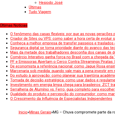
Hesiodo José
Últimas
Tudo Viagem
Últimas Notícias
O fenômeno das casas flexíveis: por que as novas gerações 
Criador de Sites ou VPS: como saber a hora certa de evoluir su
Conheça a melhor empresa de transfer passeios e traslados 
Segurança digital se torna prioridade diante do avanço das t
Mais da metade dos trabalhadores desconfia dos canais de 
Comércio Interativo ganha força no Brasil com a chegada da
PF e Emissoras Apertam o Cerco Contra Streamings Piratas:
De economista a referência nacional: como Jaque Rosa ensina
Marcenaria sob medida: quando vale mais a pena investir em
Do estudo à aprovação: como planejar sua trajetória acadêmic
Tomada de decisão estratégica: como usar dados e regulame
Investimento em energia limpa chega para brasileiros: ZCT tr
Serralheria de Alumínio vs. Ferro: guia completo para escolher
Qualidade do produto e percepção do consumidor: como mar
O Crescimento da Influência de Especialistas Independentes
Inicio
»
Minas Gerais
»
MG – Chuva compromete parte da ro