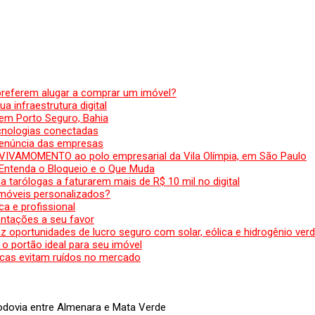
preferem alugar a comprar um imóvel?
a infraestrutura digital
em Porto Seguro, Bahia
ecnologias conectadas
denúncia das empresas
 VIVAMOMENTO ao polo empresarial da Vila Olímpia, em São Paulo
 Entenda o Bloqueio e o Que Muda
 tarólogas a faturarem mais de R$ 10 mil no digital
 móveis personalizados?
a e profissional
ntações a seu favor
az oportunidades de lucro seguro com solar, eólica e hidrogênio ver
 o portão ideal para seu imóvel
cas evitam ruídos no mercado
dovia entre Almenara e Mata Verde