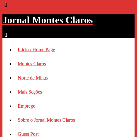
Jornal Montes Claros
Inicio / Home Page
Montes Claros
Norte de Minas
Mais Seções
Emprego
Sobre o Jornal Montes Claros
Guest Post