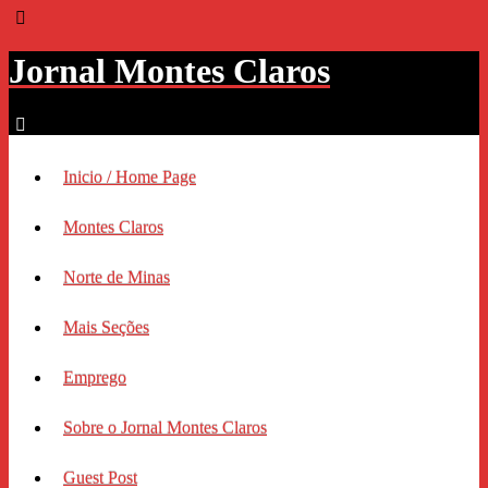
Jornal Montes Claros
Inicio / Home Page
Montes Claros
Norte de Minas
Mais Seções
Emprego
Sobre o Jornal Montes Claros
Guest Post