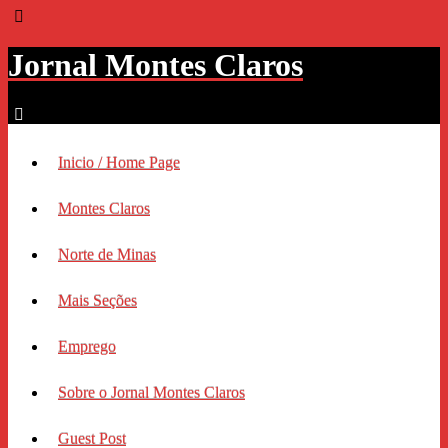
Jornal Montes Claros
Inicio / Home Page
Montes Claros
Norte de Minas
Mais Seções
Emprego
Sobre o Jornal Montes Claros
Guest Post