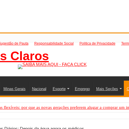
Sugestão de Pauta
Responsabilidade Social
Politica de Privacidade
Term
Minas Gerais
Nacional
Esporte
Emprego
Mais Seções
C
 flexíveis: por que as novas gerações preferem alugar a comprar um i
PS: como saber a hora certa de evoluir sua infraestrutura digital
resa de transfer passeios e traslados em Porto Seguro, Bahia
s Diários; Depois da água agora os médicos