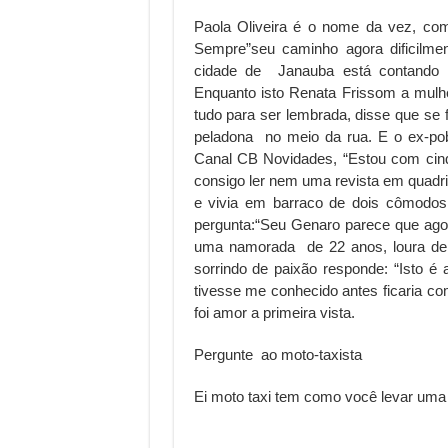
Paola Oliveira é o nome da vez, co
Sempre
”
seu caminho agora dificilme
cidade de Janauba está contando n
Enquanto isto Renata Frissom a mulh
tudo para ser lembrada, disse que se
peladona no meio da rua. E o ex-po
Canal CB Novidades,
“
Estou com cinq
consigo ler nem uma revista em quadr
e vivia em barraco de dois cômodos
pergunta:
“
Seu Genaro parece que agor
uma namorada de 22 anos, loura de 1
sorrindo de paixão responde:
“
Isto é 
tivesse me conhecido antes ficaria c
foi amor a primeira vista.
Pergunte ao moto-taxista
Ei moto taxi tem como você levar uma