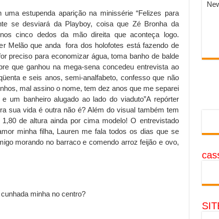
New
m uma estupenda aparição na minissérie
“
Felizes para
nte se desviará da Playboy, coisa que Zé Bronha da
os cinco dedos da mão direita que aconteça logo.
er Melão que anda fora dos holofotes está fazendo de
 for preciso para economizar água, toma banho de balde
bre que ganhou na mega-sena concedeu entrevista ao
üenta e seis anos, semi-analfabeto, confesso que não
inhos, mal assino o nome, tem dez anos que me separei
 e um banheiro alugado ao lado do viaduto
”
A repórter
a sua vida é outra não é? Além do visual também tem
,80 de altura ainda por cima modelo! O entrevistado
amor minha filha, Lauren me fala todos os dias que se
omigo morando no barraco e comendo arroz feijão e ovo,
cass
 cunhada minha no centro?
SI