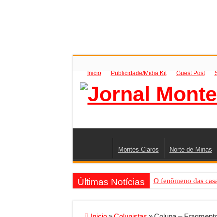
Inicio
Publicidade/Midia Kit
Guest Post
Montes Claros
Norte de Minas
Últimas Notícias
O fenômeno das casas
Criador de Sites ou V
Conheça a melhor emp
Inicio
»
Colunistas
»
Coluna – Fragmento