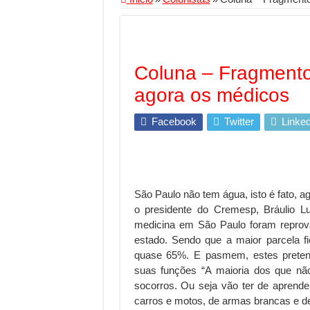
Segurança digital se
Mais da metade dos t
Comércio Interativo
Coluna – Fragmento
PF e Emissoras Aper
agora os médicos
De economista a refe
Facebook
Twitter
Linked
Marcenaria sob medi
Do estudo à aprovaçã
Tomada de decisão es
São Paulo não tem água, isto é fato,
Investimento em ener
o presidente do Cremesp, Bráulio 
Serralheria de Alumí
medicina em São Paulo foram reprov
estado. Sendo que a maior parcela f
Qualidade do produt
quase 65%. E pasmem, estes pretens
O Crescimento da Inf
suas funções
“
A maioria dos que nã
socorros. Ou seja vão ter de aprender
carros e motos, de armas brancas e d