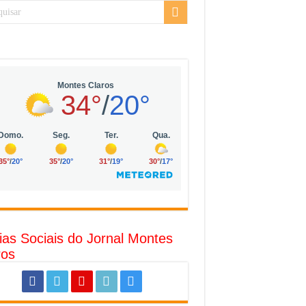
sarial da Vila Olímpia, em São Paulo
uda
R$ 10 mil no digital
o com solar, eólica e hidrogênio verde
l
ias Sociais do Jornal Montes
ros