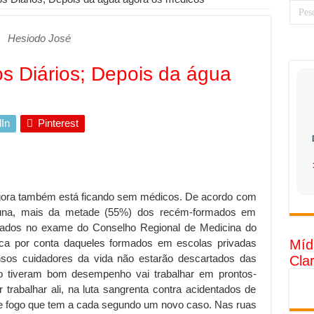
 torna prioridade diante do avanço das tecnologias conectadas
Hesiodo José
rabalhadores desconfia dos canais de denúncia das empresas
 ganha força no Brasil com a chegada da VIVAMOMENTO ao polo empre
s Diários; Depois da água
tam o Cerco Contra Streamings Piratas: Entenda o Bloqueio e o Que M
rência nacional: como Jaque Rosa ensina tarólogas a faturarem mais de 
In
Pinterest
da: quando vale mais a pena investir em móveis personalizados?
o: como planejar sua trajetória acadêmica e profissional
tratégica: como usar dados e regulamentações a seu favor
 agora também está ficando sem médicos. De acordo com
gia limpa chega para brasileiros: ZCT traz oportunidades de lucro segur
Luna, mais da metade (55%) dos recém-formados em
nio vs. Ferro: guia completo para escolher o portão ideal para seu imóve
ados no exame do Conselho Regional de Medicina do
ica por conta daqueles formados em escolas privadas
Míd
o e percepção do consumidor: como marcas evitam ruídos no mercado
os cuidadores da vida não estarão descartados das
Cla
luência de Especialistas Independentes
o tiveram bom desempenho vai trabalhar em prontos-
 trabalhar ali, na luta sangrenta contra acidentados de
e fogo que tem a cada segundo um novo caso. Nas ruas