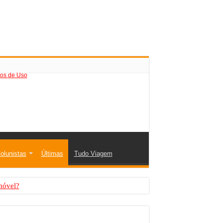
os de Uso
olunistas
Últimas
Tudo Viagem
móvel?