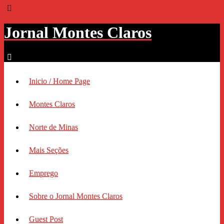
Jornal Montes Claros
Inicio / Home Page
Montes Claros
Norte de Minas
Mais Seções
Emprego
Sobre o Jornal Montes Claros
Guest Post