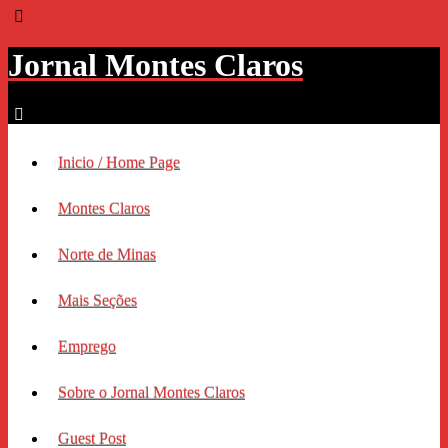
Jornal Montes Claros
Inicio / Home Page
Montes Claros
Norte de Minas
Mais Seções
Emprego
Sobre o Jornal Montes Claros
Guest Post