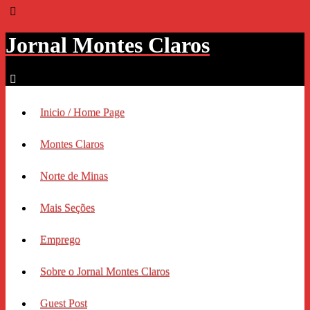
Jornal Montes Claros
Inicio / Home Page
Montes Claros
Norte de Minas
Mais Seções
Emprego
Sobre o Jornal Montes Claros
Guest Post