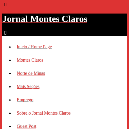
Jornal Montes Claros
Inicio / Home Page
Montes Claros
Norte de Minas
Mais Seções
Emprego
Sobre o Jornal Montes Claros
Guest Post