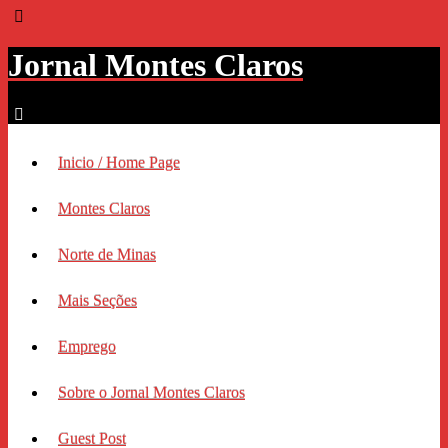
Jornal Montes Claros
Inicio / Home Page
Montes Claros
Norte de Minas
Mais Seções
Emprego
Sobre o Jornal Montes Claros
Guest Post