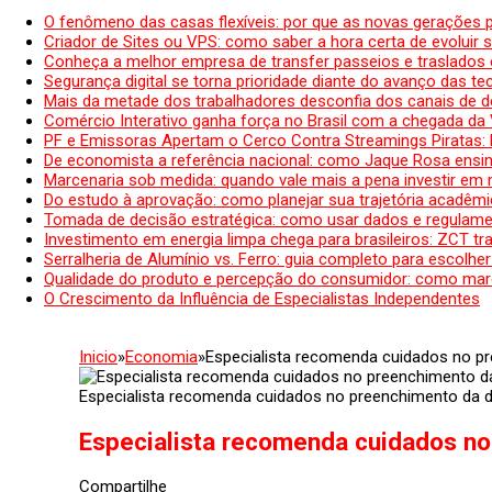
O fenômeno das casas flexíveis: por que as novas gerações 
Criador de Sites ou VPS: como saber a hora certa de evoluir su
Conheça a melhor empresa de transfer passeios e traslados 
Segurança digital se torna prioridade diante do avanço das t
Mais da metade dos trabalhadores desconfia dos canais de 
Comércio Interativo ganha força no Brasil com a chegada da
PF e Emissoras Apertam o Cerco Contra Streamings Piratas:
De economista a referência nacional: como Jaque Rosa ensina
Marcenaria sob medida: quando vale mais a pena investir em
Do estudo à aprovação: como planejar sua trajetória acadêmic
Tomada de decisão estratégica: como usar dados e regulame
Investimento em energia limpa chega para brasileiros: ZCT tr
Serralheria de Alumínio vs. Ferro: guia completo para escolher
Qualidade do produto e percepção do consumidor: como mar
O Crescimento da Influência de Especialistas Independentes
Inicio
»
Economia
»
Especialista recomenda cuidados no pr
Especialista recomenda cuidados no preenchimento da d
Especialista recomenda cuidados no
Compartilhe