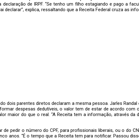
 declaração de IRPF. “Se tenho um filho estagiando e pago a facul
ai declarar”, explica, ressaltando que a Receita Federal cruza as in
ndo dois parentes diretos declaram a mesma pessoa. Jarles Randal 
rmar despesas dedutíveis, o valor tem de estar de acordo com o d
alor maior do que o real. “A Receita tem a informação, através da
 de pedir o número do CPF, para profissionais liberais, ou o do C
co anos. “É o tempo que a Receita tem para notificar. Passou disso