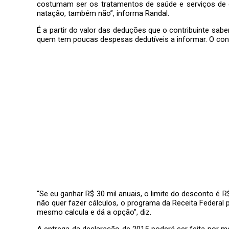
costumam ser os tratamentos de saúde e serviços de ed
natação, também não”, informa Randal.
É a partir do valor das deduções que o contribuinte sab
quem tem poucas despesas dedutíveis a informar. O cont
“Se eu ganhar R$ 30 mil anuais, o limite do desconto é 
não quer fazer cálculos, o programa da Receita Federal 
mesmo calcula e dá a opção”, diz.
A entrega da declaração de 2015 poderá ser feita por me