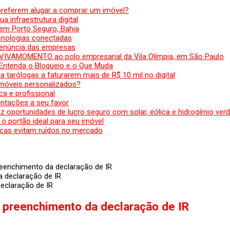
preferem alugar a comprar um imóvel?
a infraestrutura digital
em Porto Seguro, Bahia
ecnologias conectadas
denúncia das empresas
 VIVAMOMENTO ao polo empresarial da Vila Olímpia, em São Paulo
 Entenda o Bloqueio e o Que Muda
 tarólogas a faturarem mais de R$ 10 mil no digital
 móveis personalizados?
a e profissional
ntações a seu favor
az oportunidades de lucro seguro com solar, eólica e hidrogênio ver
 o portão ideal para seu imóvel
cas evitam ruídos no mercado
eenchimento da declaração de IR
eclaração de IR
 preenchimento da declaração de IR