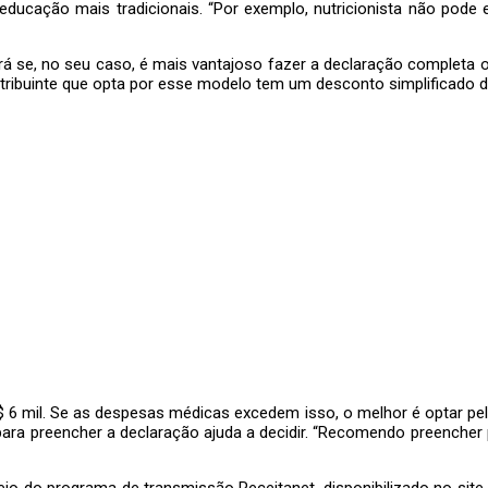
ucação mais tradicionais. “Por exemplo, nutricionista não pode en
erá se, no seu caso, é mais vantajoso fazer a declaração completa 
ribuinte que opta por esse modelo tem um desconto simplificado de
R$ 6 mil. Se as despesas médicas excedem isso, o melhor é optar pe
para preencher a declaração ajuda a decidir. “Recomendo preencher p
io do programa de transmissão Receitanet, disponibilizado no site