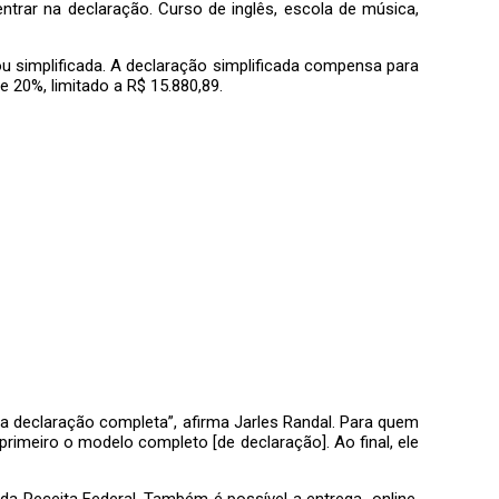
trar na declaração. Curso de inglês, escola de música,
ou simplificada. A declaração simplificada compensa para
 20%, limitado a R$ 15.880,89.
la declaração completa”, afirma Jarles Randal. Para quem
rimeiro o modelo completo [de declaração]. Ao final, ele
 da Receita Federal. Também é possível a entrega online,