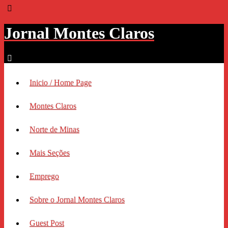
Jornal Montes Claros
Inicio / Home Page
Montes Claros
Norte de Minas
Mais Seções
Emprego
Sobre o Jornal Montes Claros
Guest Post