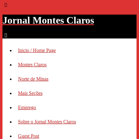
Jornal Montes Claros
Inicio / Home Page
Montes Claros
Norte de Minas
Mais Seções
Emprego
Sobre o Jornal Montes Claros
Guest Post