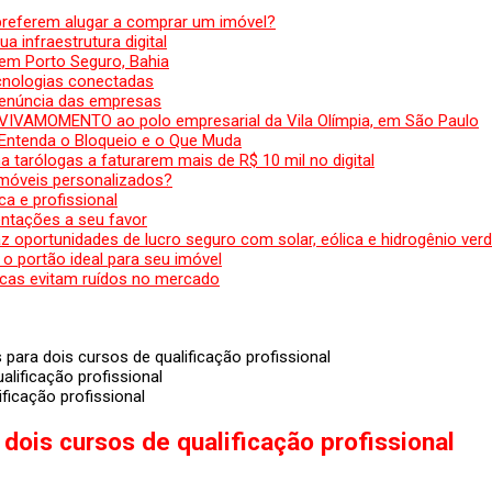
preferem alugar a comprar um imóvel?
a infraestrutura digital
em Porto Seguro, Bahia
ecnologias conectadas
denúncia das empresas
 VIVAMOMENTO ao polo empresarial da Vila Olímpia, em São Paulo
 Entenda o Bloqueio e o Que Muda
 tarólogas a faturarem mais de R$ 10 mil no digital
 móveis personalizados?
a e profissional
ntações a seu favor
az oportunidades de lucro seguro com solar, eólica e hidrogênio ver
 o portão ideal para seu imóvel
cas evitam ruídos no mercado
ara dois cursos de qualificação profissional
ficação profissional
ois cursos de qualificação profissional