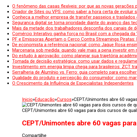
O fenômeno das casas flexíveis: por que as novas gerações 
Criador de Sites ou VPS: como saber a hora certa de evoluir su
Conheça a melhor empresa de transfer passeios e traslados 
Segurança digital se torna prioridade diante do avanço das t
Mais da metade dos trabalhadores desconfia dos canais de 
Comércio Interativo ganha força no Brasil com a chegada da
PF e Emissoras Apertam o Cerco Contra Streamings Piratas:
De economista a referência nacional: como Jaque Rosa ensina
Marcenaria sob medida: quando vale mais a pena investir em
Do estudo à aprovação: como planejar sua trajetória acadêmic
Tomada de decisão estratégica: como usar dados e regulame
Investimento em energia limpa chega para brasileiros: ZCT tr
Serralheria de Alumínio vs. Ferro: guia completo para escolher
Qualidade do produto e percepção do consumidor: como mar
O Crescimento da Influência de Especialistas Independentes
Inicio
»
Educação
»
Cursos
»
CEPT/Unimontes abre 60 vagas p
CEPT/Unimontes abre 60 vagas para dois cursos de quali
CEPT/Unimontes abre 60 vagas para d
Compartilhe