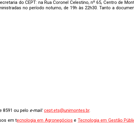
ecretaria do CEPT: na Rua Coronel Celestino, nº 65, Centro de Mont
inistradas no período noturno, de 19h às 22h30. Tanto a documen
 e 8591 ou pelo
e-mail
:
cept.ets@unimontes.br
.
sos em t
ecnologia em Agronegócios
e
Tecnologia em Gestão Públi