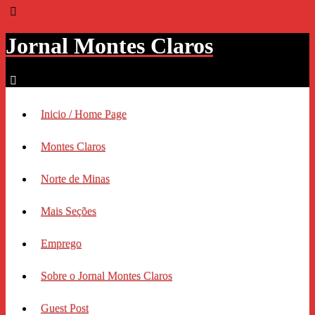
Jornal Montes Claros
Inicio / Home Page
Montes Claros
Norte de Minas
Mais Seções
Emprego
Sobre o Jornal Montes Claros
Guest Post