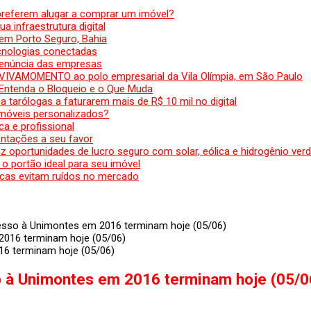
preferem alugar a comprar um imóvel?
a infraestrutura digital
em Porto Seguro, Bahia
ecnologias conectadas
denúncia das empresas
 VIVAMOMENTO ao polo empresarial da Vila Olímpia, em São Paulo
 Entenda o Bloqueio e o Que Muda
 tarólogas a faturarem mais de R$ 10 mil no digital
 móveis personalizados?
a e profissional
ntações a seu favor
az oportunidades de lucro seguro com solar, eólica e hidrogênio ver
 o portão ideal para seu imóvel
cas evitam ruídos no mercado
esso à Unimontes em 2016 terminam hoje (05/06)
16 terminam hoje (05/06)
o à Unimontes em 2016 terminam hoje (05/0