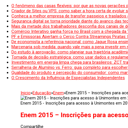
O fenômeno das casas flexíveis: por que as novas gerações 
Criador de Sites ou VPS: como saber a hora certa de evoluir su
Conheça a melhor empresa de transfer passeios e traslados 
Segurança digital se torna prioridade diante do avanço das t
Mais da metade dos trabalhadores desconfia dos canais de 
Comércio Interativo ganha força no Brasil com a chegada da
PF e Emissoras Apertam o Cerco Contra Streamings Piratas:
De economista a referência nacional: como Jaque Rosa ensina
Marcenaria sob medida: quando vale mais a pena investir em
Do estudo à aprovação: como planejar sua trajetória acadêmic
Tomada de decisão estratégica: como usar dados e regulame
Investimento em energia limpa chega para brasileiros: ZCT tr
Serralheria de Alumínio vs. Ferro: guia completo para escolher
Qualidade do produto e percepção do consumidor: como mar
O Crescimento da Influência de Especialistas Independentes
Inicio
»
Educação
»
Enem
»
Enem 2015 – Inscrições para ac
Enem 2015 - Inscrições para acesso à Unimontes em 20
Enem 2015 – Inscrições para acess
Compartilhe