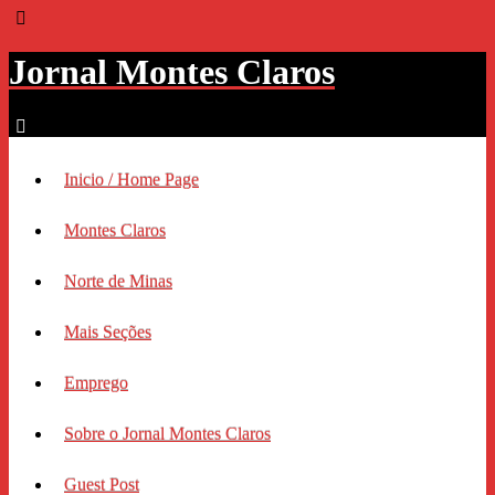
Jornal Montes Claros
Inicio / Home Page
Montes Claros
Norte de Minas
Mais Seções
Emprego
Sobre o Jornal Montes Claros
Guest Post