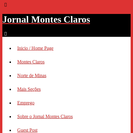
Jornal Montes Claros
Inicio / Home Page
Montes Claros
Norte de Minas
Mais Seções
Emprego
Sobre o Jornal Montes Claros
Guest Post