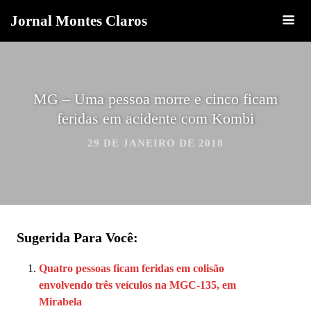
Jornal Montes Claros
MG – Uma pessoa morre e cinco ficam
feridas em acidente com Kombi
29 DE JANEIRO DE 2018
Sugerida Para Você:
Quatro pessoas ficam feridas em colisão
envolvendo três veículos na MGC-135, em
Mirabela