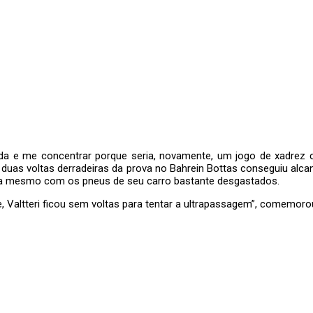
rida e me concentrar porque seria, novamente, um jogo de xadrez c
uas voltas derradeiras da prova no Bahrein Bottas conseguiu alcanç
nica mesmo com os pneus de seu carro bastante desgastados.
, Valtteri ficou sem voltas para tentar a ultrapassagem”, comemorou