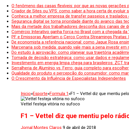
O fenômeno das casas flexíveis: por que as novas gerações 
Criador de Sites ou VPS: como saber a hora certa de evoluir su
Conheça a melhor empresa de transfer passeios e traslados 
Segurança digital se torna prioridade diante do avanço das t
Mais da metade dos trabalhadores desconfia dos canais de 
Comércio Interativo ganha força no Brasil com a chegada da
PF e Emissoras Apertam o Cerco Contra Streamings Piratas:
De economista a referência nacional: como Jaque Rosa ensina
Marcenaria sob medida: quando vale mais a pena investir em
Do estudo à aprovação: como planejar sua trajetória acadêmic
Tomada de decisão estratégica: como usar dados e regulame
Investimento em energia limpa chega para brasileiros: ZCT tr
Serralheria de Alumínio vs. Ferro: guia completo para escolher
Qualidade do produto e percepção do consumidor: como mar
O Crescimento da Influência de Especialistas Independentes
Inicio
»
Esporte
»
Formula 1
»
F1 – Vettel diz que mentiu pelo
Vettel festeja vitória no sufoco
F1 – Vettel diz que mentiu pelo rádio
Jornal Montes Claros
9 de abril de 2018