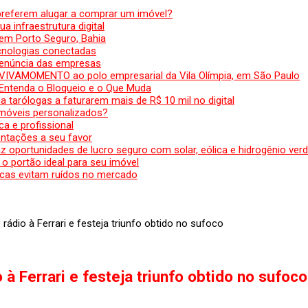
preferem alugar a comprar um imóvel?
a infraestrutura digital
em Porto Seguro, Bahia
ecnologias conectadas
denúncia das empresas
 VIVAMOMENTO ao polo empresarial da Vila Olímpia, em São Paulo
 Entenda o Bloqueio e o Que Muda
 tarólogas a faturarem mais de R$ 10 mil no digital
 móveis personalizados?
a e profissional
ntações a seu favor
az oportunidades de lucro seguro com solar, eólica e hidrogênio ver
 o portão ideal para seu imóvel
cas evitam ruídos no mercado
 rádio à Ferrari e festeja triunfo obtido no sufoco
 à Ferrari e festeja triunfo obtido no sufoco