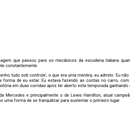
nsagem que passou para os mecânicos da escuderia italiana qu
ele constantemente.
u tenho tudo sob controle’, o que era uma mentira, eu admito. Eu n
forma de eu estar. Eu estava fazendo as contas no carro, com 10 
a vitória em duas corridas após ter aberto esta temporada ganhando
a Mercedes e principalmente o de Lewis Hamilton, atual campeão
uma forma de se tranquilizar para sustentar o primeiro lugar.