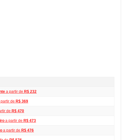
nte
a partir de
R$ 232
 partir de
R$ 369
rtir de
R$ 470
iro
a partir de
R$ 473
ro
a partir de
R$ 476
tir de
R$ 576