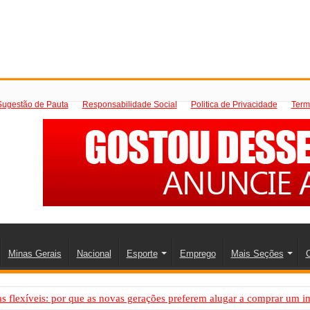
Sugestão de Pauta
Responsabilidade Social
Politica de Privacidade
Term
Minas Gerais
Nacional
Esporte
Emprego
Mais Seções
C
 flexíveis: por que as novas gerações preferem alugar a comprar um i