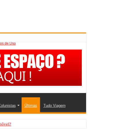
os de Uso
olunistas
Últimas
Tudo Viagem
móvel?