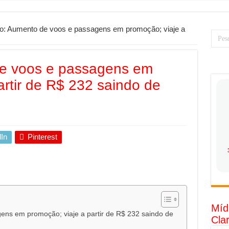
PS: como saber a hora certa de evoluir sua infraestrutura digital
resa de transfer passeios e traslados em Porto Seguro, Bahia
o: Aumento de voos e passagens em promoção; viaje a
 torna prioridade diante do avanço das tecnologias conectadas
rabalhadores desconfia dos canais de denúncia das empresas
de voos e passagens em
 ganha força no Brasil com a chegada da VIVAMOMENTO ao polo empre
artir de R$ 232 saindo de
tam o Cerco Contra Streamings Piratas: Entenda o Bloqueio e o Que M
rência nacional: como Jaque Rosa ensina tarólogas a faturarem mais de 
da: quando vale mais a pena investir em móveis personalizados?
In
Pinterest
o: como planejar sua trajetória acadêmica e profissional
tratégica: como usar dados e regulamentações a seu favor
gia limpa chega para brasileiros: ZCT traz oportunidades de lucro segur
nio vs. Ferro: guia completo para escolher o portão ideal para seu imóve
Míd
o e percepção do consumidor: como marcas evitam ruídos no mercado
ens em promoção; viaje a partir de R$ 232 saindo de
Cla
luência de Especialistas Independentes