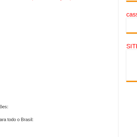
cass
SI
ões:
a todo o Brasil: