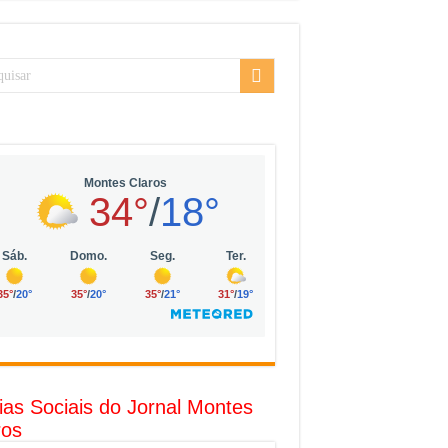
sarial da Vila Olímpia, em São Paulo
uda
R$ 10 mil no digital
o com solar, eólica e hidrogênio verde
l
ias Sociais do Jornal Montes
ros