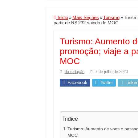
Criador de Sites ou V
Conheça a melhor emp
Inicio
»
Mais Seções
»
Turismo
»
Turism
partir de R$ 232 saindo de MOC
Segurança digital se
Mais da metade dos t
Turismo: Aumento 
Comércio Interativo
promoção; viaje a p
PF e Emissoras Aper
MOC
De economista a refe
da redação
7 de julho de 2020
Marcenaria sob medi
Facebook
Twitter
Linked
Do estudo à aprovaçã
Tomada de decisão es
Investimento em ener
Serralheria de Alumí
Índice
Qualidade do produt
Turismo: Aumento de voos e passag
MOC
O Crescimento da Inf