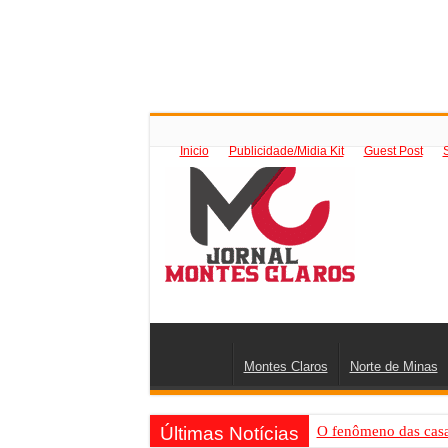
Inicio
Publicidade/Midia Kit
Guest Post
Montes Claros
Norte de Minas
Últimas Notícias
O fenômeno das casas