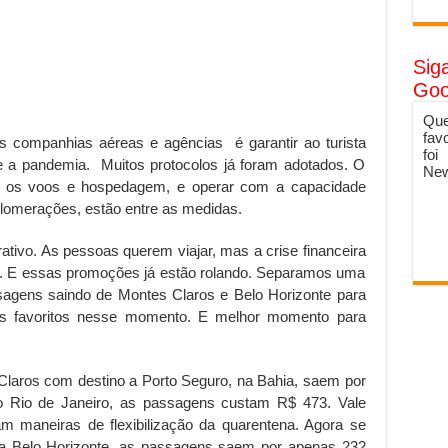
Sig
Goo
Que
fav
las companhias aéreas e agências é garantir ao turista
foi
e a pandemia. Muitos protocolos já foram adotados. O
New
te os voos e hospedagem, e operar com a capacidade
lomerações, estão entre as medidas.
ativo. As pessoas querem viajar, mas a crise financeira
e. E essas promoções já estão rolando. Separamos uma
sagens saindo de Montes Claros e Belo Horizonte para
 os favoritos nesse momento. E melhor momento para
 Claros com destino a Porto Seguro, na Bahia, saem por
 Rio de Janeiro, as passagens custam R$ 473. Vale
 maneiras de flexibilização da quarentena. Agora se
a Belo Horizonte, as passagens saem por apenas 232