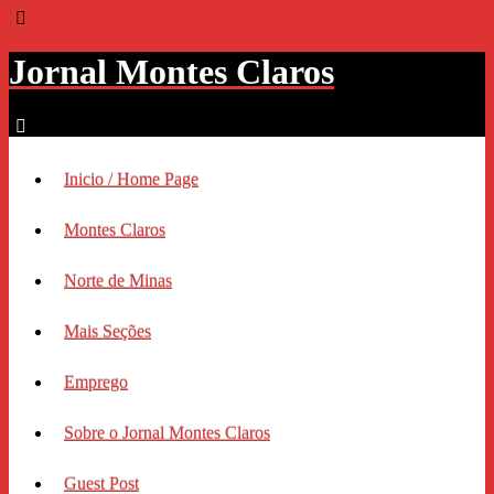
Jornal Montes Claros
Inicio / Home Page
Montes Claros
Norte de Minas
Mais Seções
Emprego
Sobre o Jornal Montes Claros
Guest Post