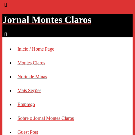
Jornal Montes Claros
Inicio / Home Page
Montes Claros
Norte de Minas
Mais Seções
Emprego
Sobre o Jornal Montes Claros
Guest Post