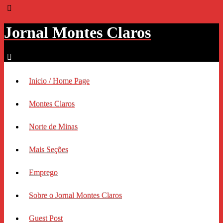
Jornal Montes Claros
Inicio / Home Page
Montes Claros
Norte de Minas
Mais Seções
Emprego
Sobre o Jornal Montes Claros
Guest Post