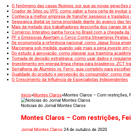
O fenômeno das casas flexíveis: por que as novas gerações 
Criador de Sites ou VPS: como saber a hora certa de evoluir su
Conheça a melhor empresa de transfer passeios e traslados 
Segurança digital se torna prioridade diante do avanço das t
Mais da metade dos trabalhadores desconfia dos canais de 
Comércio Interativo ganha força no Brasil com a chegada da
PF e Emissoras Apertam o Cerco Contra Streamings Piratas:
De economista a referência nacional: como Jaque Rosa ensina
Marcenaria sob medida: quando vale mais a pena investir em
Do estudo à aprovação: como planejar sua trajetória acadêmic
Tomada de decisão estratégica: como usar dados e regulame
Investimento em energia limpa chega para brasileiros: ZCT tr
Serralheria de Alumínio vs. Ferro: guia completo para escolher
Qualidade do produto e percepção do consumidor: como mar
O Crescimento da Influência de Especialistas Independentes
Inicio
»
Montes Claros
»
Montes Claros – Com restrições, F
Noticias do Jornal Montes Claros
Montes Claros – Com restrições, Fei
Jornal Montes Claros
24 de outubro de 2020