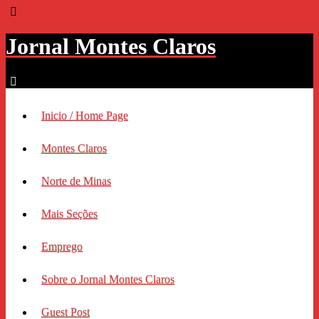
Jornal Montes Claros
Inicio / Home Page
Montes Claros
Norte de Minas
Mais Seções
Emprego
Sobre o Jornal Montes Claros
Guest Post